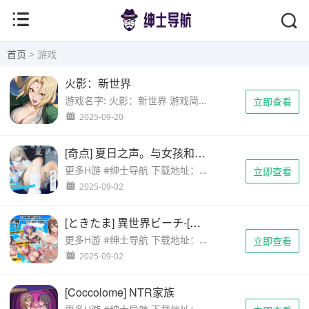
首页
> 游戏
火影：新世界
游戏名字: 火影：新世界 游戏简介: 天道崩坏，忍界秩序倾覆。作为肩负复兴使命的忍者指挥官，您将横跨木叶隐村、晓组织、五影联盟等势力，在恢弘的横版卷轴世界中集结传奇忍者，重写血与火的史诗。 独创「卡牌羁绊……
立即查看
2025-09-20
[奇点] 夏日之声。与女孩和御宅族的秘密课后生活。 [シン・ギュラリティー] 夏ノ音。ギャルと、オタクと、秘密の放課後。
更多H游 #绅士导航 下载地址：https://unzxayw.com 剧情简介 「与冷淡系美少女共度秘密时光，沉浸感全开的放学后情色体验。 生活在都会的塔式公寓14楼的宅宅男主面前，出现了班级里属于第一集团的白辣妹。 「……
立即查看
2025-09-02
[ときたま] 異世界ビーチ-[时魂] 另一个世界的海滩
更多H游 #绅士导航 下载地址：https://unzxayw.com 剧情简介 尽管是个宅男却成功获得班上人气女王的女主的芳心，并决定参加女朋友提议的海滩志愿清洁活动。 因为在打扫完后就要跟女朋友初次约会而兴奋不已，然……
立即查看
2025-09-02
[Coccolome] NTR家族