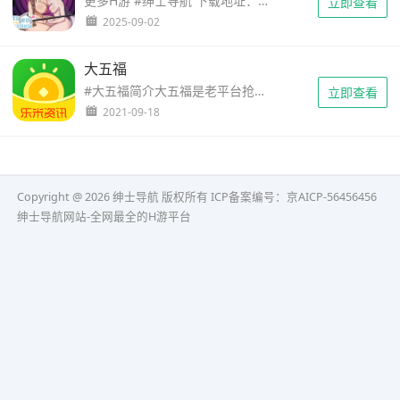
更多H游 #绅士导航 下载地址：https://unzxayw.com 剧情简介 男主是一名独居且勤奋的男性。 某天，他在滑手机时不慎点击了某个神秘应用程式的广告，接连而来的不幸使他在短短一夜之间失去了全部财产。 无家可归的……
立即查看
2025-09-02
大五福
#大五福简介大五福是老平台抢先收旗下最新给力平台，注册送1元，每天有5个小时阅读单价高达6毛，其他时间3毛2每日阅读，永久5元起提现。诚信靠谱涨分快，分享每日热点，好看又赚零钱。还可以自己上传文章，更好的……
立即查看
2021-09-18
Copyright @ 2026 绅士导航 版权所有
ICP备案编号：京AICP-56456456
绅士导航网站-全网最全的H游平台