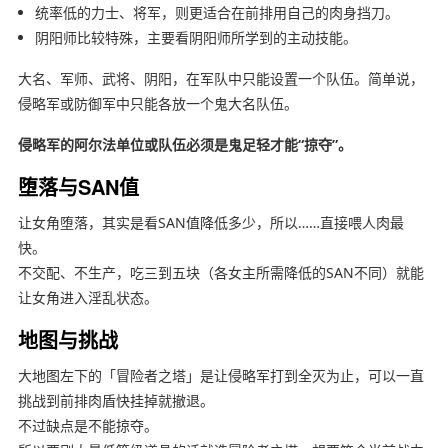
统率低的力士、将军，则更适合在前排用自己的肉身挡刀。
阴阳师比较特殊，主要看阴阳师所学到的主动技能。
大名、军师、武将、阴阳，在军队中只能设置一个队伍。简单说，
侵略军或防御军中只能各放一个鬼大名队伍。
侵略军的阿尔法单位或队伍必须是鬼足轻才能“掠夺”。
堕落与SAN值
让女角堕落，其实是看SAN值降低多少，所以……直接喂人肉最
快。
不交配、不生产，吃三到五块（各女主所需降低的SAN不同）就能
让女角进入淫乱状态。
地图与挑战
大地图左下的「冒险者之塔」是让侵略军打到全灭为止，可以一直
挑战到前排肉盾快挂掉就撤退。
不过缺点是不能掠夺。