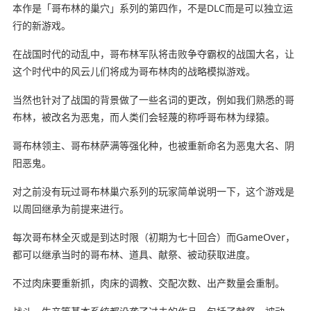
本作是「哥布林的巢穴」系列的第四作，不是DLC而是可以独立运
行的新游戏。
在战国时代的动乱中，哥布林军队将击败争夺霸权的战国大名，让
这个时代中的风云儿们将成为哥布林肉的战略模拟游戏。
当然也针对了战国的背景做了一些名词的更改，例如我们熟悉的哥
布林，被改名为恶鬼，而人类们会轻蔑的称呼哥布林为绿猿。
哥布林领主、哥布林萨满等强化种，也被重新命名为恶鬼大名、阴
阳恶鬼。
对之前没有玩过哥布林巢穴系列的玩家简单说明一下，这个游戏是
以周回继承为前提来进行。
每次哥布林全灭或是到达时限（初期为七十回合）而GameOver，
都可以继承当时的哥布林、道具、献祭、被动获取进度。
不过肉床要重新抓，肉床的调教、交配次数、出产数量会重制。