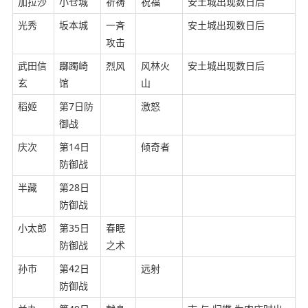
加拉沙
小仓城
祈祷
祝福
安土城出现数日后
光秀
坂本城
一斉
安土城出现数日后
攻击
武田信
躑躅崎
烈风
风林火
安土城出现数日后
玄
馆
山
稻姬
第7日防
激怒
御战
庆次
第14日
倾奇者
防御战
半藏
第28日
防御战
小太郎
第35日
春眠
防御战
之术
孙市
第42日
远射
防御战