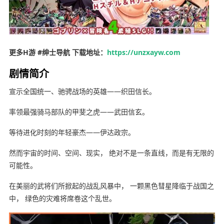
更多H游 #绅士导航 下载地址：
https://unzxayw.com
剧情简介
宣示全国统一、驰骋战场的英雄——织田信长。
率领最强骑马部队的甲斐之虎——武田信玄。
等待进化时刻的年轻豪杰——伊达政宗。
然而宇宙的时间、空间、现实， 绝对不是一条直线，而是有无限的
可能性。
在美丽的武将们所掀起的战乱风暴中， 一颗黑色彗星降临于战国之
中， 绿色的灾难将席卷这个乱世。