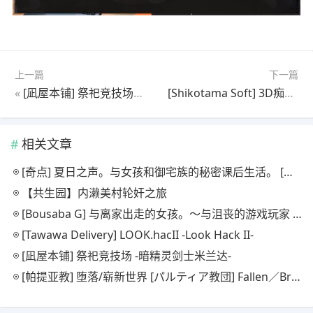
上一篇
下一篇
«
[凪屋本铺] 祭祀竞技场 -暗精灵剑士米兰达-
[Shikotama Soft] 3D痴汉体验：尽情抚摸！～抚摸，抚摸，尽情抚摸！～
相关文章
[奇点] 夏日之声。与女孩和御宅族的秘密课后生活。 [シン・ギュラリティー] 夏ノ音。ギャルと、オタクと、秘密の放課後。
【共生园】内濑美村轮奸之旅
[Bousaba G] 与离家出走的女孩。〜与沮丧的游戏玩家 JK 一起生活〜
[Tawawa Delivery] LOOK.hacII -Look Hack II-
[凪屋本铺] 祭祀竞技场 -暗精灵剑士米兰达-
[帕提亚教] 堕落/崭新世界 [パルティア教団] Fallen／Brand New World