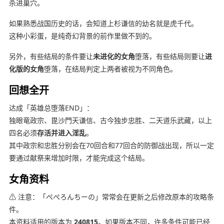
杀进巢穴。
如果熟悉战国历史的话，会知道上杉谦信的幼名就是虎千代。
这种小彩蛋，是纯奇幻背景的前作里做不到的。
另外，有些结局的条件要让
未进化的女角
堕落，有些结局则要让
进
化版的女角
堕落，在结局判定上两者被视为不同角色。
回想全开
达成「英雄总堕落END」：
独眼竜政宗、毘沙門天谦信、古今独步忠胜、二天道乐武藏，以上
四名必须
存活并进入淫乱
。
其中政宗和忠胜分别会在70回合和77回合的防御战出现，所以一定
要通过献祭来增加时限，才能完成这个结局。
女角资料
⚠ 注意：「ぺぺろんちーの」常常会在更新之后修改原本的攻略条
件。
本资料适用的版本为
240815
。如果版本不同，许多条件可能已经