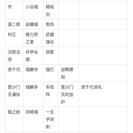
市
小谷城
精吸
剑
源二郎
岩櫃城
焦热
村正
铸刀师
武器
之里
强化
次郎法
井伊谷
铁壁
师
城
虎千代
瑞麟寺
强打
战略模
拟
毘沙门
瑞麟寺
车挂
毘沙门
虎千代进化
天谦信
阵
天的加
护
锅之助
冈崎城
一文
字突
刺