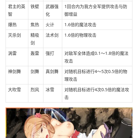
君主的英
铁壁
武器强
1回合内为我方全军提供攻击与防
智
化
御增益
爆热
焦热
火计
1.6倍的魔法攻击
灭杀剑
精吸
法术剑
1.6倍的物理攻击
剑
涡雷
轰雷
强打
对敌军全体造成0.1～1.8倍的魔法
攻击
神剑舞
剑舞
真剑舞
对随机目标进行4～5次0.5倍的物
理攻击
大吹雪
烈风
冰雪
对随机目标进行4次0.5倍的魔法攻
击