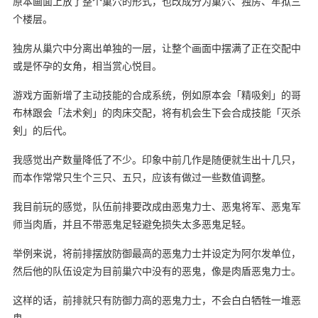
原本画面上放了整个巢穴的形式，也改成分为巢穴、独房、牢狱三
个楼层。
独房从巢穴中分离出单独的一层，让整个画面中摆满了正在交配中
或是怀孕的女角，相当赏心悦目。
游戏方面新增了主动技能的合成系统，例如原本会「精吸剣」的哥
布林跟会「法术剣」的肉床交配，将有机会生下会合成技能「灭杀
剣」的后代。
我感觉出产数量降低了不少。印象中前几作是随便就生出十几只，
而本作常常只生个三只、五只，应该有做过一些数值调整。
我目前玩的感觉，队伍前排要改成由恶鬼力士、恶鬼将军、恶鬼军
师当肉盾，并且不带恶鬼足轻避免损失太多恶鬼足轻。
举例来说，将前排摆放防御最高的恶鬼力士并设定为阿尔发单位，
然后他的队伍设定为目前巢穴中没有的恶鬼，像是肉盾恶鬼力士。
这样的话，前排就只有防御力高的恶鬼力士，不会白白牺牲一堆恶
鬼
。