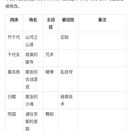
被修改。
肉床
地名
主动
被动技
备注
技
竹千代
山河之
忍耐
山道
千代女
寂寞的
咒术
废寺
藤吉郎
尾张的
赌博
乱妨夺
合战遗
迹
归蝶
尾张的
骑乘技
沙滩
术
阿国
通往京
舞蹈
都的道
路