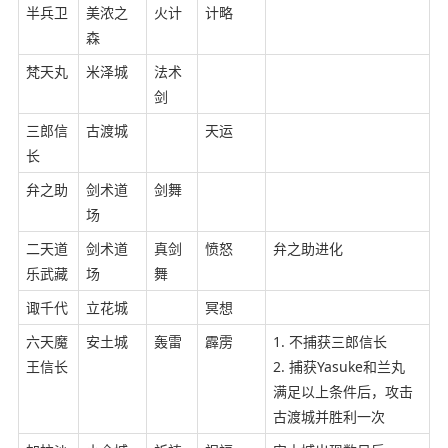
半兵卫
美浓之
火计
计略
森
梵天丸
米泽城
法术
剑
三郎信
古渡城
天运
长
弁之助
剑术道
剑舞
场
二天道
剑术道
真剑
愤怒
弁之助进化
乐武藏
场
舞
诹千代
立花城
冥想
六天魔
安土城
轰雷
霹雳
1. 不捕获三郎信长
王信长
2. 捕获Yasuke和兰丸
满足以上条件后，攻击
古渡城并胜利一次