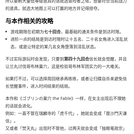
所以要刷大量低等级道具的话就选冒险者之塔，想要符合当前战力
的道具，就选大地图上可以打赢的地方并记得掠夺。
与本作相关的攻略
游戏期限在初期为
七十回合
，最基础的通关条件是到达时限。
进阶一点的结局是到达时限时让十五名、二十名女角进入淫乱状
态，或是让特定的某几名女角堕落到淫乱状态。
不过实际游玩时会发现，只要到
第四十九回合
信长就会觉醒，并且
让兰丸讨伐哥布林巢穴，这是检验哥布林军团实力的一大难关。
如果打不过，可以选择周回继承再练练，或者让归蝶自杀来避免信
长觉醒事件，进入时间结束的结局。
本作和《ゴブリンの巣穴 the Fable》一样，在女主出现后不理她
的话就会进化。
例如：一直不管在瑞麟寺的「虎千代」，她就会变成「毘沙門天谦
信」。
又或者「焚天丸」出现时不管他，过两天就会变成「独眼竜政宗」