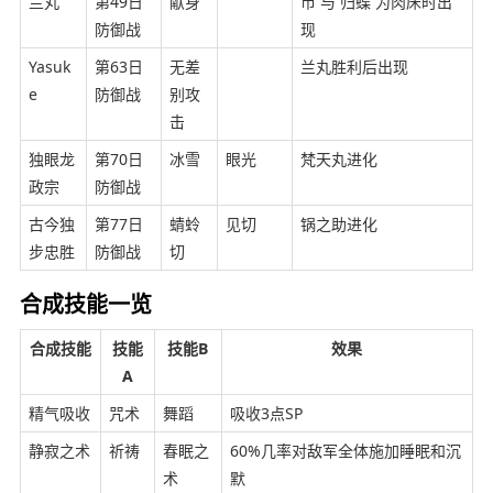
兰丸
第49日
献身
市 与 归蝶 为肉床时出
防御战
现
Yasuk
第63日
无差
兰丸胜利后出现
e
防御战
别攻
击
独眼龙
第70日
冰雪
眼光
梵天丸进化
政宗
防御战
古今独
第77日
蜻蛉
见切
锅之助进化
步忠胜
防御战
切
合成技能一览
合成技能
技能
技能B
效果
A
精气吸收
咒术
舞蹈
吸收3点SP
静寂之术
祈祷
春眠之
60%几率对敌军全体施加睡眠和沉
术
默