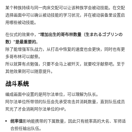
某个种族持续与同一肉床交配可以让该种族学会被动技能。在交配
选择画面中可以确认被动技能的学习状况，并在被动装备里设置启
用哪些被动技能。
在仪式的效果中，
“增加出生的哥布林数量（生まれるゴブリンの
数）”是最重要的
。
除了能增强军队战力，从打击中恢复的速度也会更快，同时也有更
多哥布林可以献祭。
所以就算有点勉强，只要不会马上被歼灭，就要咬牙献祭吧。至于
其他效果则可以随意提升。
战斗系统
编成画面中设置的是阿尔法单位，可以理解为队长。
阿尔法单位所带领的队伍会先承受攻击并消耗数量，直到队伍成员
死光了才会消耗阿尔法单位的HP。
统率值
影响能携带的下属数量，因此只有统率高的大名、军师适
合担任输出队伍。