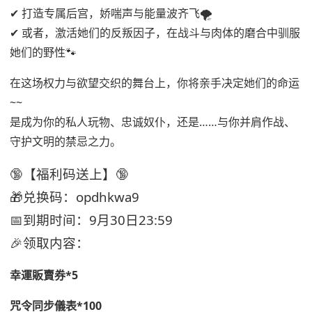
✔ 打造专属后宫，娇喘声与能量波齐飞🌪️
✔ 或者，激活她们的反叛因子，在战斗与肉体的磨合中驯服
她们的野性🐾
在这场权力与欲望交织的舞台上，你将亲手决定她们的命运
~~
是成为你的私人玩物、忠诚奴仆，还是……与你并肩作战、
守护文明的禁忌之力。
🔞【福利码送上】🔞
🎁兑换码：opdhkwa9
📅到期时间：9月30日23:59
🎉领取内容：
幸運販賣券*5
咒令同步儀表*100