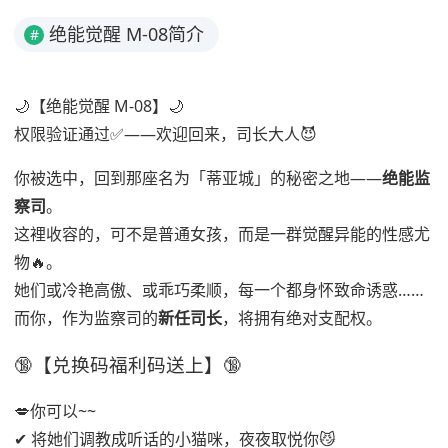
绝能觉醒 M-08简介
#
🌙【绝能觉醒 M-08】🌙
权限验证通过✅——欢迎回来，司长大人😈
你被选中，回到那座名为「蒂亚城」的秘密之地——
绝能监
察司
。
这裡收容的，可不是普通女孩，而是一群觉醒异能的性感尤
物🔥。
她们或冷艳高傲、或乖巧柔顺，每一个都身怀致命诱惑……
而你，作为监察司的
新任司长
，将拥有绝对支配权。
🔞【兑换码福利码送上】🔞
💋你可以~~
✔ 将她们调教成听话的小猫咪，夜夜取悦你😼