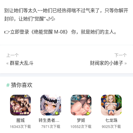
别让她们等太久~~她们已经热得喘不过气来了，只等你解开
封印，让她们“觉醒”🌙💦
👉立即登录《绝能觉醒 M-08》 你，就是她们的主人。
上一个
下一个
«
群星大乱斗
财阀家的小婊子
»
猜你喜欢
腥城
转生勇者：征服女魔王
梦姬
七龙珠
16343次下载
7971次下载
10552次下载
9025次下载