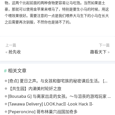
物，这两个比起前面的两种食物更容易让马吃饱。当然如果是土
豪，那就可以使用金苹果来喂马了，特别是要生小马的时候，用这
个喂效果很好。需要注意的一点是我们喂养大马生下的小马在长大
之后需要再次驯服，不然你也是骑不了的。
上一篇
下一篇
«
抢先收
趣看天下
»
相关文章
[奇点] 夏日之声。与女孩和御宅族的秘密课后生活。 [シン・ギュラリティー] 夏ノ音。ギャルと、オタクと、秘密の放課後。
【共生园】内濑美村轮奸之旅
[Bousaba G] 与离家出走的女孩。〜与沮丧的游戏玩家 JK 一起生活〜
[Tawawa Delivery] LOOK.hacII -Look Hack II-
[Peperoncino] 哥布林巢穴战国加奇多