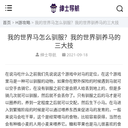
首页
>
H游攻略
> 我的世界马怎么驯服？我的世界驯养马的三大技
我的世界马怎么驯服？我的世界驯养马的
三大技
绅士导航
2021-09-18
在说马吃什么之前我们先说说这个游戏中对马的定位，在这个游戏
里马是一种可以驯服的动物，如果你在野外探险的时候遇到马就可
以空手去骑它，在没有驯服之前它是会把人给丢到地上的，但是多
骑几次就可以驯服，然后就不会丢你了。只有驯服之后的马才是可
以圈养的，养到一定程度之后就可以交配，然后生下小马。在马进
入到繁殖阶段的时候是可以通过喂养东西来促进马的发育的，一般
来说马会吃干草，这个是经常喂马的食物，比较容易获得，当然也
会有种植小麦的人用小麦来喂养它。糖和苹果也是马儿很喜欢的食