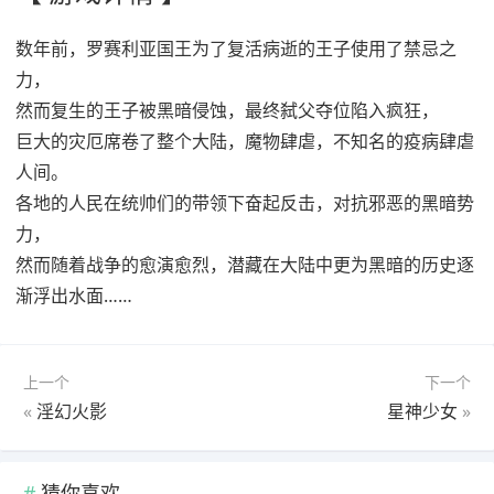
数年前，罗赛利亚国王为了复活病逝的王子使用了禁忌之
力，
然而复生的王子被黑暗侵蚀，最终弑父夺位陷入疯狂，
巨大的灾厄席卷了整个大陆，魔物肆虐，不知名的疫病肆虐
人间。
各地的人民在统帅们的带领下奋起反击，对抗邪恶的黑暗势
力，
然而随着战争的愈演愈烈，潜藏在大陆中更为黑暗的历史逐
渐浮出水面……
上一个
下一个
«
淫幻火影
星神少女
»
猜你喜欢